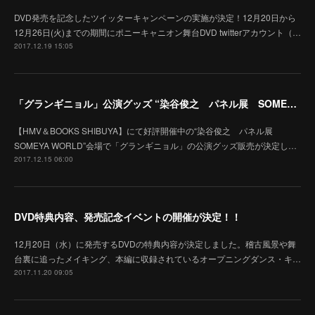
DVD発売を記念したツイッターキャンペーンの実施が決定！12月20日から
12月26日(火)までの期間にポニーキャニオン舞台DVD twitterアカウント（…
2017.12.19 15:05
「グランギニョル」公演グッズ “染谷俊之 パネル展 SOMEYA WORLD”にて販売決定！
【HMV＆BOOKS SHIBUYA】にて好評開催中の“染谷俊之 パネル展
SOMEYA WORLD”会場で「グランギニョル」の公演グッズ販売が決定し…
2017.12.15 06:00
DVD特典内容、発売記念イベントの開催が決定！！
12月20日（水）に発売するDVDの特典内容が決定しました。稽古風景や舞
台裏に追ったメイキング、本編に収録されているオープニングダンス・キ…
2017.11.20 09:05